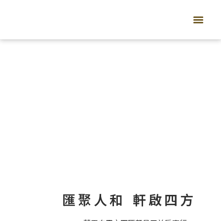
首頁
關於匯軒
產品服務
友善環境
最新消息
聯絡我們
匯聚人和
軒啟四方